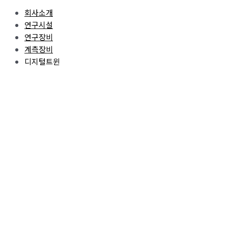
회사소개
연구시설
연구장비
계측장비
디지털트윈
AI
공지사항
문의하기
공지사항
홈페이지 이용약관
VR 콘텐츠 및 안전체험장비
VR 콘텐츠 및 안전체험장비
펌프 자동 제어 시스템