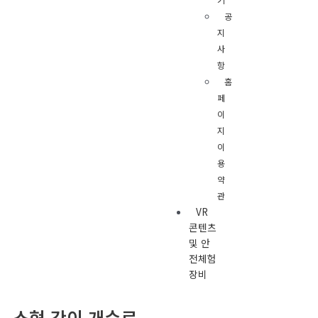
공
지
사
항
홈
페
이
지
이
용
약
관
VR
콘텐츠
및 안
전체험
장비
소형 간이 개수로